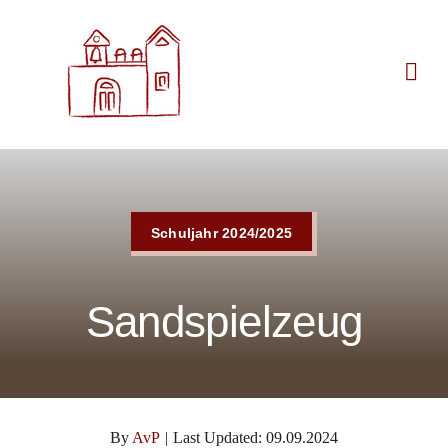
Zum
Inhalt
springen
Schuljahr 2024/2025
Sandspielzeug
By
AvP
|
Last Updated: 09.09.2024